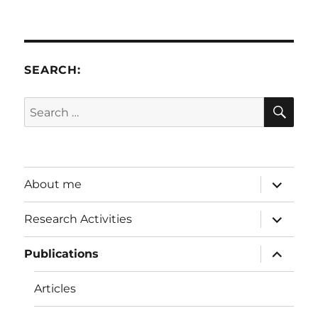
SEARCH:
SE
Search
for:
expand
About me
child
menu
expand
Research Activities
child
menu
expand
Publications
child
menu
Articles