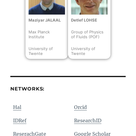
Maziyar JALAAL
Detlef LOHSE
Max Planck
Group of Physics
Institute
of Fluids (POF)
University of
University of
Twente
Twente
NETWORKS:
Hal
Orcid
IDRef
ResearchID
ReserachGate
Google Scholar