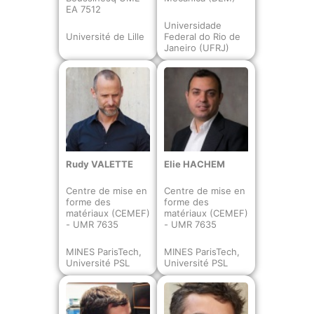
EA 7512
Universidade
Université de Lille
Federal do Rio de
Janeiro (UFRJ)
Rudy VALETTE
Elie HACHEM
Centre de mise en
Centre de mise en
forme des
forme des
matériaux (CEMEF)
matériaux (CEMEF)
- UMR 7635
- UMR 7635
MINES ParisTech,
MINES ParisTech,
Université PSL
Université PSL