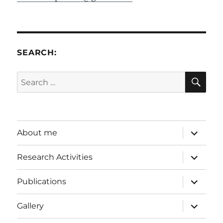
SEARCH:
SE
Search
for:
expand
About me
child
menu
expand
Research Activities
child
menu
expand
Publications
child
menu
expand
Gallery
child
menu